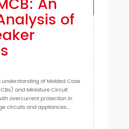
MCB: An
Analysis of
eaker
es
n understanding of Molded Case
Bs) and Miniature Circuit
th overcurrent protection in
ge circuits and appliances
circuit incidents. Both molded
 and miniature circuit breakers