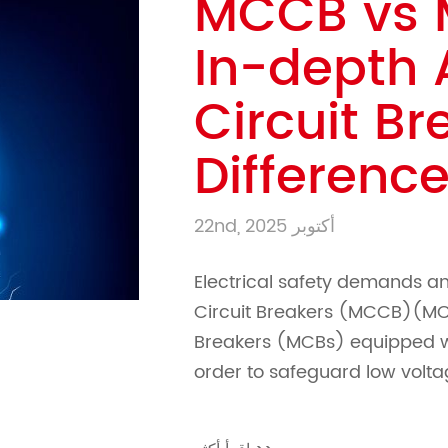
MCCB vs 
In-depth 
Circuit Br
Differenc
22nd, أكتوبر 2025
Electrical safety demands a
Circuit Breakers (MCCB)(MCC
Breakers (MCBs) equipped wi
order to safeguard low volta
against overcurrent or short 
case circuit breakers (MCCB)