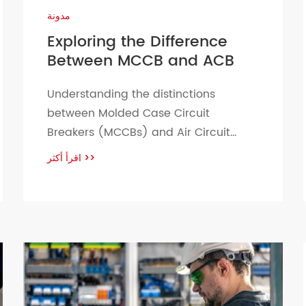
مدونة
Exploring the Difference
Between MCCB and ACB
Understanding the distinctions
between Molded Case Circuit
Breakers (MCCBs) and Air Circuit
Breakers (ACBs) is vital to ensure
اقرأ أكثر
>>
electrical systems operate safely and
efficiently. MCCBs and ACBs play a
pivotal role in managing electrical
circuits safely – acting both upstream
and downstream simultaneously for
upstream and load side functions
respectively; MCCBs or Molded Case
Circuit […]