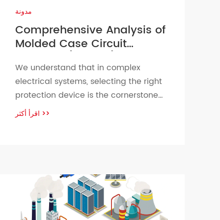
مدونة
Comprehensive Analysis of
Molded Case Circuit
Breakers (MCCBs):
We understand that in complex
Advantages,
electrical systems, selecting the right
Disadvantages
protection device is the cornerstone
of ensuring safety, efficiency, and
اقرأ أكثر
>>
long-term reliability. As a leading
manufacturer of Molded Case Circuit
Breakers (MCCBs), we are committed
to providing you with solutions that
exceed industry standards. This report
aims to provide a comprehensive
analysis of the outstanding […]