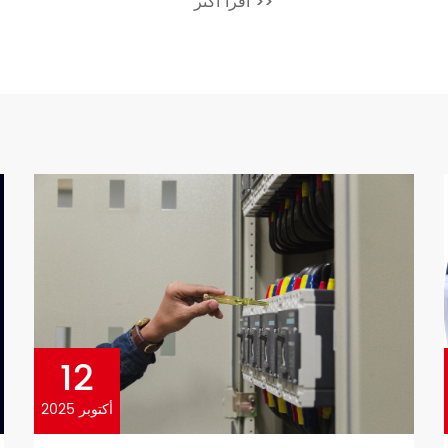
اقرأ أكثر
>>
(MCBs) play an indispensable 
systems; each offering […]
12
أكتوبر 2025