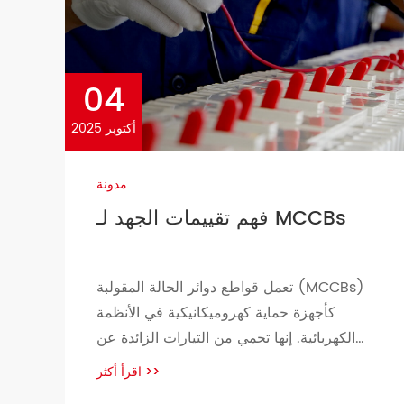
electrical systems; each offering […]
04
أكتوبر 2025
مدونة
فهم تقييمات الجهد لـ MCCBs
تعمل قواطع دوائر الحالة المقولبة (MCCBs)
كأجهزة حماية كهروميكانيكية في الأنظمة
الكهربائية. إنها تحمي من التيارات الزائدة عن
طريق فصل الدوائر تلقائيًا عند حدوث خلل. أحد
اقرأ أكثر
>>
العوامل الرئيسية في اختيار MCCBs هو فحص