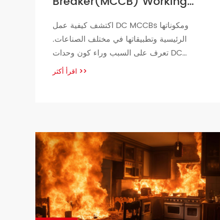
Breaker(MCCB) Working
Principles
اكتشف كيفية عمل DC MCCBs ومكوناتها
الرئيسية وتطبيقاتها في مختلف الصناعات.
تعرف على السبب وراء كون وحدات DC
MCCB من iAllway هي الخيار الأفضل لحماية
اقرأ أكثر
>>
أنظمتك الكهربائية.