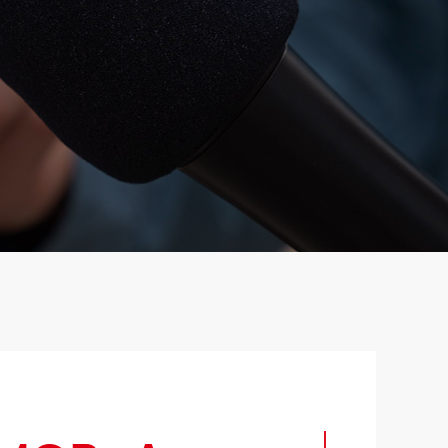
French
Turkish