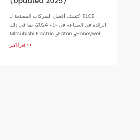
(Updated 2025)
اكتشف أفضل الشركات المصنعة لـ ELCB
الرائدة في الصناعة في عام 2024، بما في ذلك
Mitsubishi Electric وEaton وHoneywell
وSiemens وSchneider Electric. تقدم هذه
اقرأ أكثر
>>
الشركات العالمية العملاقة أجهزة ELCB
المتطورة المصممة للسلامة والاستدامة، وتلبية
الاحتياجات والتطبيقات المتنوعة.