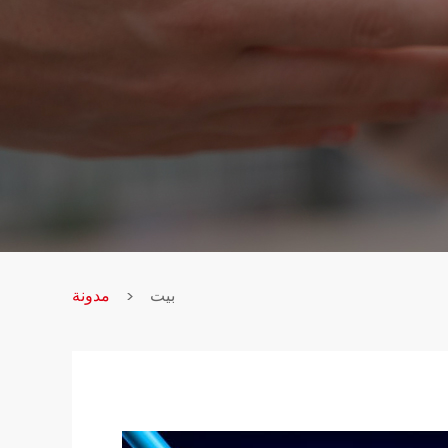
بيت
مدونة
>