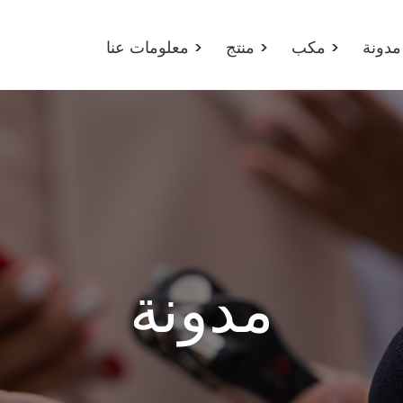
معلومات عنا
>
منتج
>
مكب
>
نة
مدونة