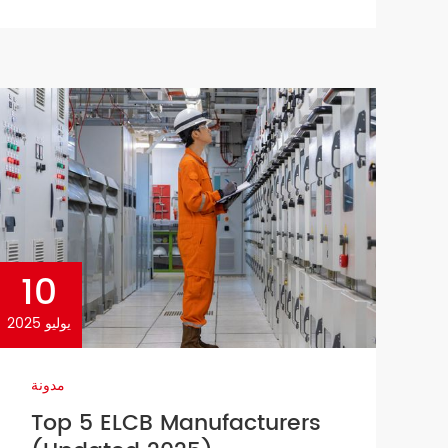
distribution systems, the Molded Case
Circuit Breaker (MCCB) has become
a core component for ensuring the
stable and safe operation of the
power system. MCCB possesses three
major […]
10
يوليو 2025
مدونة
Top 5 ELCB Manufacturers