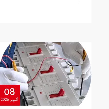
role in protecting electrical
08
أكتوبر 2025