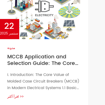
22
سبتمبر 2025
مدونة
MCCB Application and
Selection Guide: The Core
Protection Guide for
I. Introduction: The Core Value of
Modern Electrical Systems
Molded Case Circuit Breakers (MCCB)
in Modern Electrical Systems 1.1 Basic
Positioning and Protection Functions of
اقرأ أكثر
>>
MCCB In modern low-voltage power