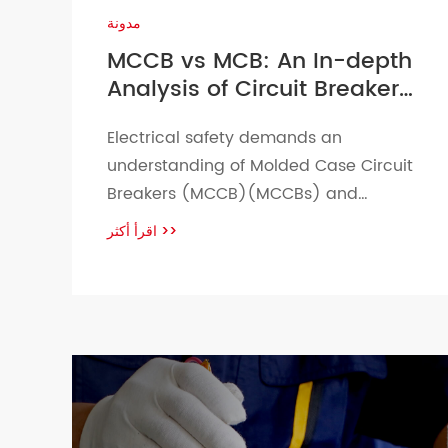
مدونة
MCCB vs MCB: An In-depth
Analysis of Circuit Breaker
Differences
Electrical safety demands an
understanding of Molded Case Circuit
Breakers (MCCB)(MCCBs) and
Miniature Circuit Breakers (MCBs)
اقرأ أكثر
>>
equipped with overcurrent protection
in order to safeguard low voltage
circuits and appliances against
overcurrent or short circuit incidents.
Both molded case circuit breakers
(MCCB) and miniature circuit
breakers (MCBs) play an
indispensable role in protecting