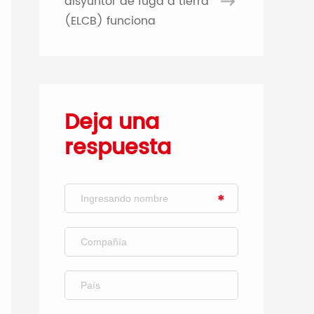
disyuntor de fuga a tierra
(ELCB) funciona
Deja una
respuesta