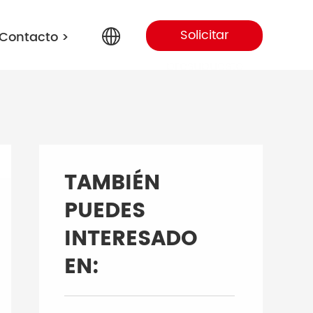
Solicitar
Contacto
>
presupuesto
English
Arabic
TAMBIÉN
Portuguese
PUEDES
INTERESADO
Spanish
EN:
Russian