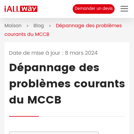
Demander un devis
Maison
Blog
Dépannage des problèmes
À propos de nous
>
>
courants du MCCB
Produit
Date de mise à jour : 8 mars 2024
MCCB
Dépannage des
Blog
problèmes courants
Contact
du MCCB