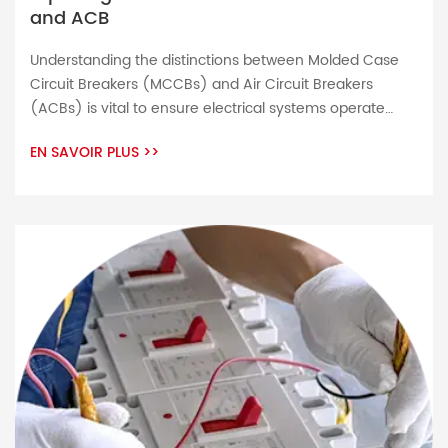
and ACB
Understanding the distinctions between Molded Case
Circuit Breakers (MCCBs) and Air Circuit Breakers
(ACBs) is vital to ensure electrical systems operate
safely and efficiently. MCCBs and ACBs play a pivotal
EN SAVOIR PLUS
>>
role in managing electrical circuits safely – acting both
upstream and downstream simultaneously for
upstream and load side functions respectively; MCCBs
or Molded Case Circuit […]