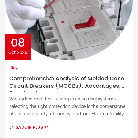
08
Oct 2025
Blog
Comprehensive Analysis of Molded Case
Circuit Breakers (MCCBs): Advantages,
Disadvantages
We understand that in complex electrical systems,
selecting the right protection device is the cornerstone
of ensuring safety, efficiency, and long-term reliability.
As a leading manufacturer of Molded Case Circuit
EN SAVOIR PLUS
>>
Breakers (MCCBs), we are committed to providing you
with solutions that exceed industry standards. This