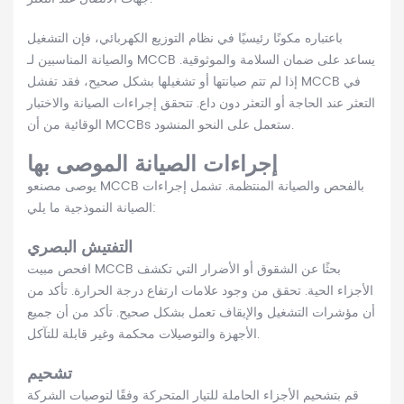
باعتباره مكونًا رئيسيًا في نظام التوزيع الكهربائي، فإن التشغيل
والصيانة المناسبين لـ MCCB يساعد على ضمان السلامة والموثوقية.
إذا لم تتم صيانتها أو تشغيلها بشكل صحيح، فقد تفشل MCCB في
التعثر عند الحاجة أو التعثر دون داع. تتحقق إجراءات الصيانة والاختبار
الوقائية من أن MCCBs ستعمل على النحو المنشود.
إجراءات الصيانة الموصى بها
يوصى مصنعو MCCB بالفحص والصيانة المنتظمة. تشمل إجراءات
الصيانة النموذجية ما يلي:
التفتيش البصري
افحص مبيت MCCB بحثًا عن الشقوق أو الأضرار التي تكشف
الأجزاء الحية. تحقق من وجود علامات ارتفاع درجة الحرارة. تأكد من
أن مؤشرات التشغيل والإيقاف تعمل بشكل صحيح. تأكد من أن جميع
الأجهزة والتوصيلات محكمة وغير قابلة للتآكل.
تشحيم
قم بتشحيم الأجزاء الحاملة للتيار المتحركة وفقًا لتوصيات الشركة