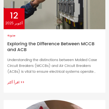
12
أكتوبر 2025
مدونة
Exploring the Difference Between MCCB
and ACB
Understanding the distinctions between Molded Case
Circuit Breakers (MCCBs) and Air Circuit Breakers
(ACBs) is vital to ensure electrical systems operate
safely and efficiently. MCCBs and ACBs play a pivotal
اقرأ أكثر
>>
role in managing electrical circuits safely – acting both
upstream and downstream simultaneously for
upstream and load side functions respectively; MCCBs
or Molded Case Circuit […]