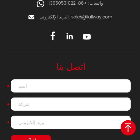
واتساب: +86-13650531022
البريد الإلكتروني:
sales@iallway.com
اتصل بنا
*
*
*