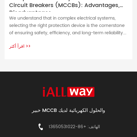
Circuit Breakers (MCCBs): Advantages,
Disadvantages
We understand that in complex electrical systems,
selecting the right protection device is the cornerstone
of ensuring safety, efficiency, and long-term reliability.
As a leading manufacturer of Molded Case Circuit
اقرأ أكثر
>>
Breakers (MCCBs), we are committed to providing you
with solutions that exceed industry standards. This
report aims to provide a comprehensive analysis of the
outstanding […]
خبير MCCB والحلول الكهربائية لديك
الهاتف: +86-13650531022