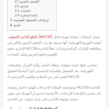
التفتيش البصري
تشحيم
اختبارات
إعادة المعايرة
إرشادات التشغيل الصحيحة
خاتمة
تعمل كمنتجات حماية حيوية داخل
قاطع الدائرة المقولب (MCCB)
أنظمة التوزيع الكهربائية. أنها تسمح بقدرات التحكم اليدوي والآلي في
الدائرة. تقوم MCCBs بمقاطعة التيارات الزائدة وتيارات خطأ الدائرة
القصيرة لمنع الحريق وتلف المعدات.
يتضمن بنائها حاوية مقولبة، ونظام التعثر، وآلية التبديل، والوصلات
الكهربائية. يعد التشغيل والصيانة المناسبان أمرًا أساسيًا لتحقيق
أقصى قدر من السلامة والعمر الافتراضي لـ MCCB.
توضح هذه المقالة الإجراءات الهامة لاختبار وصيانة MCCBs الخاصة
بك. يضمن اتباع هذه الإرشادات الأساسية استمرار أجهزتك في توفير
حماية موثوقة للدائرة على مدار سنوات من الخدمة.