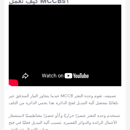
كيف تعمل MCCBs؟
عندما يتجاوز التيار المتدفق عبر MCCB تصنيفه، تقوم وحدة التعثر
تلقائيًا بتشغيل آلية التبديل لفتح الدائرة. هذا يحمي الدائرة من التلف.
تستخدم وحدة التعثر عنصرًا حراريًا و/أو عنصرًا مغناطيسيًا لاستشعار
الأحمال الزائدة والدوائر القصيرة. تتسبب آلية التبديل فعليًا في فتح
جهات الاتصال عند التعثر.