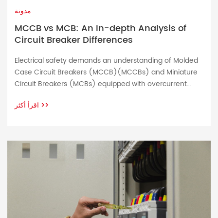
مدونة
MCCB vs MCB: An In-depth Analysis of
Circuit Breaker Differences
Electrical safety demands an understanding of Molded
Case Circuit Breakers (MCCB)(MCCBs) and Miniature
Circuit Breakers (MCBs) equipped with overcurrent
protection in order to safeguard low voltage circuits and
اقرأ أكثر
>>
appliances against overcurrent or short circuit incidents.
Both molded case circuit breakers (MCCB) and
miniature circuit breakers (MCBs) play an indispensable
role in protecting electrical systems; each offering […]