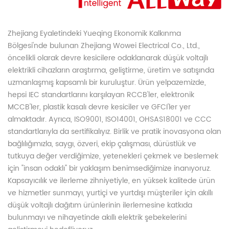
Zhejiang Eyaletindeki Yueqing Ekonomik Kalkınma
Bölgesi'nde bulunan Zhejiang Wowei Electrical Co., Ltd.,
öncelikli olarak devre kesicilere odaklanarak düşük voltajlı
elektrikli cihazların araştırma, geliştirme, üretim ve satışında
uzmanlaşmış kapsamlı bir kuruluştur. Ürün yelpazemizde,
hepsi IEC standartlarını karşılayan RCCB'ler, elektronik
MCCB'ler, plastik kasalı devre kesiciler ve GFCI'ler yer
almaktadır. Ayrıca, ISO9001, ISO14001, OHSAS18001 ve CCC
standartlarıyla da sertifikalıyız. Birlik ve pratik inovasyona olan
bağlılığımızla, saygı, özveri, ekip çalışması, dürüstlük ve
tutkuya değer verdiğimize, yetenekleri çekmek ve beslemek
için "insan odaklı" bir yaklaşım benimsediğimize inanıyoruz.
Kapsayıcılık ve ilerleme zihniyetiyle, en yüksek kalitede ürün
ve hizmetler sunmayı, yurtiçi ve yurtdışı müşteriler için akıllı
düşük voltajlı dağıtım ürünlerinin ilerlemesine katkıda
bulunmayı ve nihayetinde akıllı elektrik şebekelerini