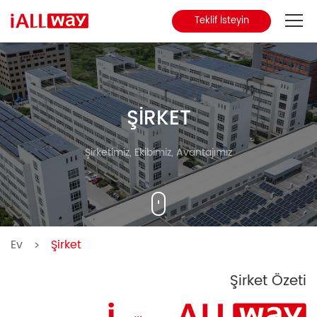
Teklif İsteyin
Hakkımızda
Ürün
ŞİRKET
MCCB
Şirketimiz, Ekibimiz, Avantajımız
Blog
Temas etmek
Ev
Şirket
>
Şirket Özeti