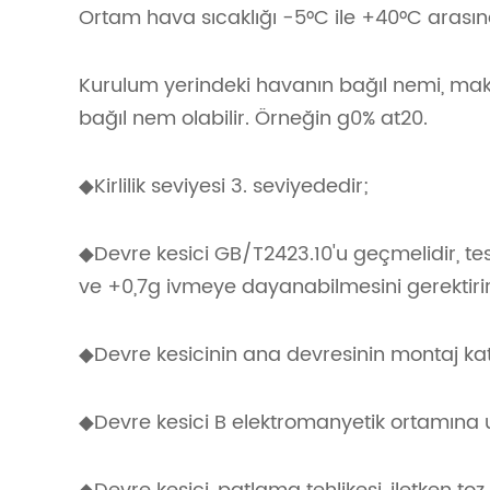
Ortam hava sıcaklığı -5°C ile +40°C arasın
Kurulum yerindeki havanın bağıl nemi, ma
bağıl nem olabilir. Örneğin g0% at20.
◆Kirlilik seviyesi 3. seviyededir;
◆Devre kesici GB/T2423.10'u geçmelidir, te
ve +0,7g ivmeye dayanabilmesini gerektirir
◆Devre kesicinin ana devresinin montaj katego
◆Devre kesici B elektromanyetik ortamına