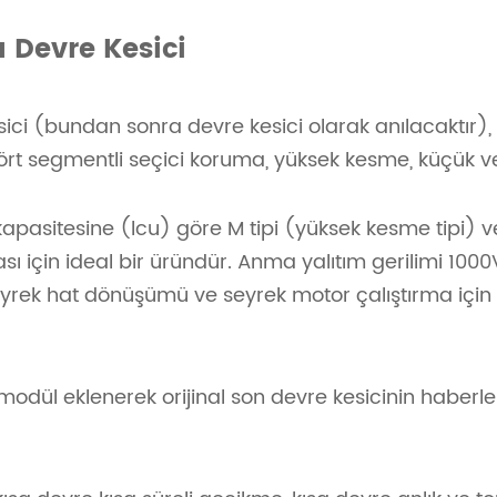
a Devre Kesici
sici (bundan sonra devre kesici olarak anılacaktır), fi
. Dört segmentli seçici koruma, yüksek kesme, küçük ve
apasitesine (lcu) göre M tipi (yüksek kesme tipi) ve
ası için ideal bir üründür. Anma yalıtım gerilimi 100
yrek hat dönüşümü ve seyrek motor çalıştırma için 1
odül eklenerek orijinal son devre kesicinin haberleş