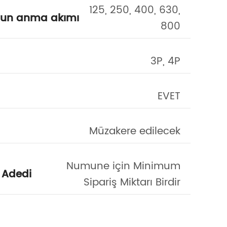
125, 250, 400, 630,
nun anma akımı
French
800
Turkish
3P, 4P
EVET
Müzakere edilecek
Numune için Minimum
 Adedi
Sipariş Miktarı Birdir