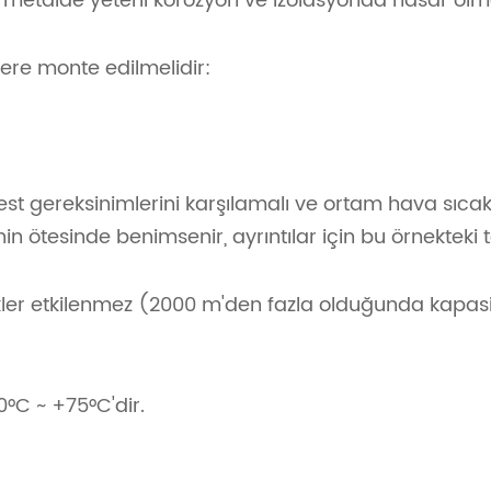
oz, metalde yeterli korozyon ve izolasyonda hasar ol
ere monte edilmelidir:
est gereksinimlerini karşılamalı ve ortam hava sıc
 ötesinde benimsenir, ayrıntılar için bu örnekteki t
r etkilenmez (2000 m'den fazla olduğunda kapasite d
0°C ~ +75°C'dir.