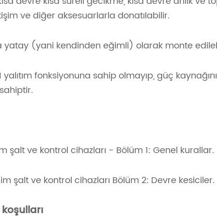
 kısa devre kısa süreli gecikme, kısa devre anlık ve t
tişim ve diğer aksesuarlarla donatılabilir.
ya yatay (yani kendinden eğimli) olarak monte edilebi
P+N yalıtım fonksiyonuna sahip olmayıp, güç kaynağını
sahiptir.
şalt ve kontrol cihazları - Bölüm 1: Genel kurallar.
 şalt ve kontrol cihazları Bölüm 2: Devre kesiciler.
koşulları