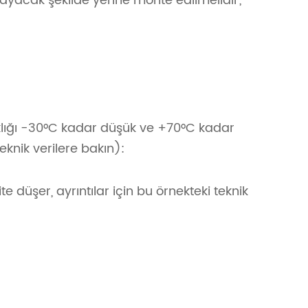
mayacak şekilde yerine monte edilmelidir;
aklığı -30°C kadar düşük ve +70°C kadar
eknik verilere bakın):
üşer, ayrıntılar için bu örnekteki teknik