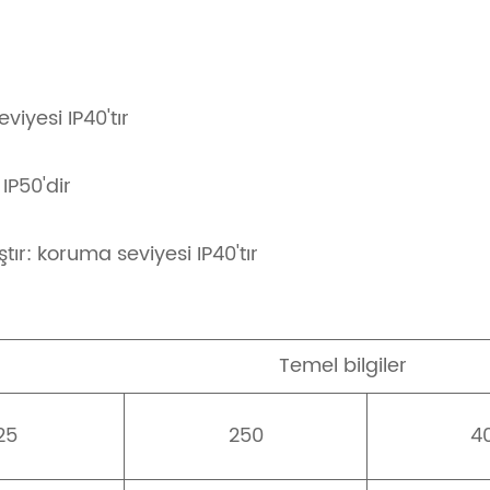
iyesi IP40'tır
IP50'dir
tır: koruma seviyesi IP40'tır
Temel bilgiler
25
250
4