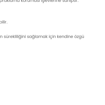
opraklama koruması işlevlerine sahiptir.
lir.
n sürekliliğini sağlamak için kendine özgü