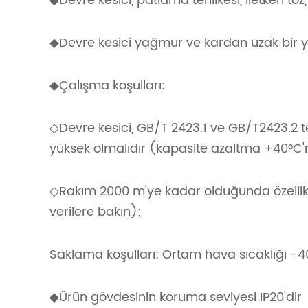
◆Devre kesici, patlama tehlikesi, iletken t
◆Devre kesici yağmur ve kardan uzak bir y
◆Çalışma koşulları:
◇Devre kesici, GB/T 2423.1 ve GB/T2423.2 t
yüksek olmalıdır (kapasite azaltma +40°C'nin
◇Rakım 2000 m'ye kadar olduğunda özellikle
verilere bakın);
Saklama koşulları: Ortam hava sıcaklığı -4
◆Ürün gövdesinin koruma seviyesi IP20'dir