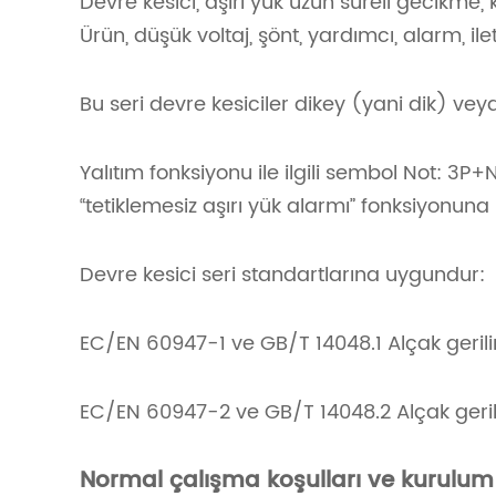
Devre kesici, aşırı yük uzun süreli gecikme,
Ürün, düşük voltaj, şönt, yardımcı, alarm, ile
Bu seri devre kesiciler dikey (yani dik) ve
Yalıtım fonksiyonu ile ilgili sembol Not: 3
“tetiklemesiz aşırı yük alarmı” fonksiyonuna 
Devre kesici seri standartlarına uygundur:
EC/EN 60947-1 ve GB/T 14048.1 Alçak gerilim 
EC/EN 60947-2 ve GB/T 14048.2 Alçak gerilim
Normal çalışma koşulları ve kurulum 