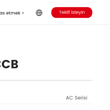
Teklif İsteyin
as etmek
>
English
Arabic
CCB
Portuguese
Spanish
AC Serisi
Russian