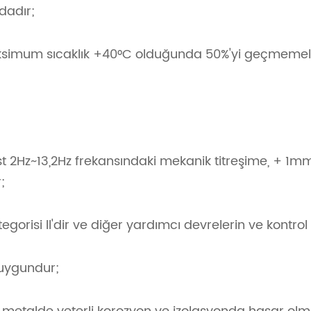
dadır;
ksimum sıcaklık +40°C olduğunda 50%'yi geçmemeli
st 2Hz~13,2Hz frekansındaki mekanik titreşime, + 1mm
;
risi ll'dir ve diğer yardımcı devrelerin ve kontrol d
 uygundur;