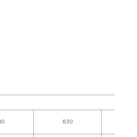
00
630
80